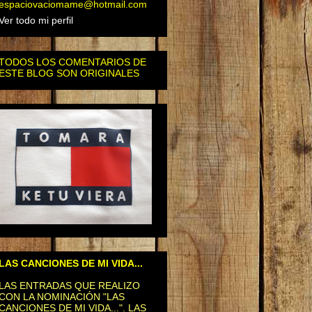
espaciovaciomame@hotmail.com
Ver todo mi perfil
TODOS LOS COMENTARIOS DE
ESTE BLOG SON ORIGINALES
LAS CANCIONES DE MI VIDA...
LAS ENTRADAS QUE REALIZO
CON LA NOMINACIÓN "LAS
CANCIONES DE MI VIDA...". LAS