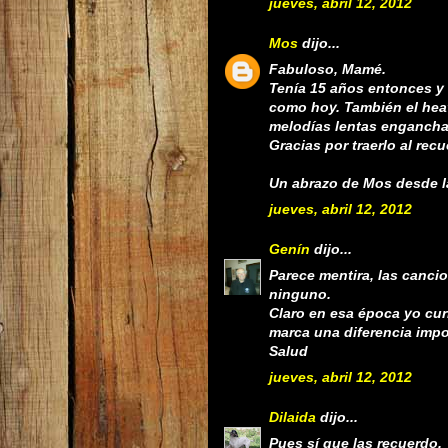
jueves, abril 12, 2012
Mos
dijo...
Fabuloso, Mamé.
Tenía 15 años entonces y
como hoy. También el heavy
melodías lentas enganch
Gracias por traerlo al recu
Un abrazo de Mos desde la 
jueves, abril 12, 2012
Genín
dijo...
Parece mentira, las canci
ninguno.
Claro en esa época yo cur
marca una diferencia impo
Salud
jueves, abril 12, 2012
Dilaida
dijo...
Pues sí que las recuerdo.