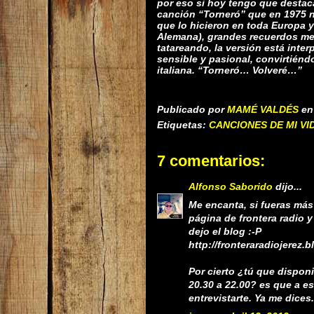
por eso si hoy tengo que destaca
canción “Torneró” que en 1975 no
que lo hicieron en toda Europa 
Alemana), grandes recuerdos me 
tatareando, la versión está inte
sensible y pasional, convirtién
italiana. “Torneró…
Volveré…”
Publicado por
MAMÉ VALDÉS
e
Etiquetas:
CANCIONES DE MI VI
7 comentarios:
Alfonso Saborido
dijo...
Me encanta, si fueras más
página de frontera radio 
dejo el blog :-P
http://fronteraradiojerez.
Por cierto ¿tú que disponib
20.30 a 22.00? es que a 
entrevistarte. Ya me dices.