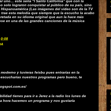
r uno… este sería “I Santo California” que con la
 solo lograron conquistar al público de su país, sino
y Hispanoamérica (Las imágenes del video son de la TV
trae esta melodía que siempre que la escucho la acabo
rpretada en su idioma original que aun la hace más
dose en una de las grandes canciones de la música
n
0:08
DA
 moderno y tuvieras feisbu pues entrarías en la
y escucharías nuestros programas pero bueno, te
blogspot.com.es/
ilidad tienes para ir a Jerez a la radio los lunes de
esa hora hacemos un programa y nos gustaría