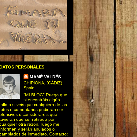
DATOS PERSONALES
MAMÉ VALDÉS
CHIPIONA, (CÁDIZ),
Spain
“MI BLOG” Ruego que
si encontráis algún
fallo o si veis que cualquiera de las
fotos o comentarios pudieran ser
ofensivos o consideraréis que
tuvieran que ser retirado por
cualquier otra razón, ruego me
informen y serán anulados o
cambiados de inmediato. Contacto: