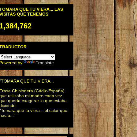
TOMARA QUE TU VIERA... LAS
VISITAS QUE TENEMOS
1,384,762
TRADUCTOR
Powered by
Translate
"TOMARA QUE TU VIERA...
Frase Chipionera (Cádiz-España)
que utilizaba mi madre cada vez
que quería exagerar lo que estaba
diciendo.
"Tomara que tu viera... el calor que
hacía..."