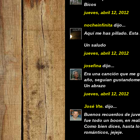
Bicos
jueves, abril 12, 2012
nocheinfinita
dijo...
Aquí me has pillado. Esta 
Un saludo
jueves, abril 12, 2012
josefina
dijo...
Era una canción que me g
año, seguian gustandome
Un abrazo
jueves, abril 12, 2012
José Vte.
dijo...
Buenos recuerdos de juve
fue todo un boom, en real
Como bien dices, hasta l
románticos, jejeje.